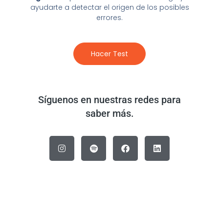
ayudarte a detectar el origen de los posibles
errores.
Hacer Test
Síguenos en nuestras redes para
saber más.
I
S
F
L
n
p
a
i
s
o
c
n
t
t
e
k
a
i
b
e
g
f
o
d
r
y
o
i
a
k
n
m