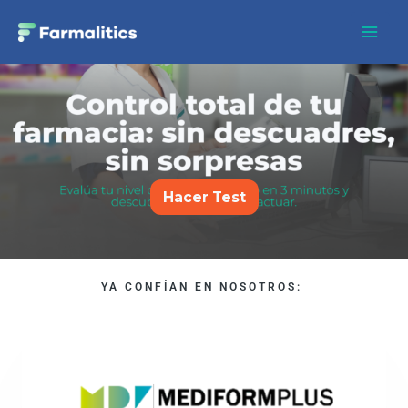
Ir
Mai
al
Test Farmalitics – Flyer
Men
contenido
Hacer Test
YA CONFÍAN EN NOSOTROS: