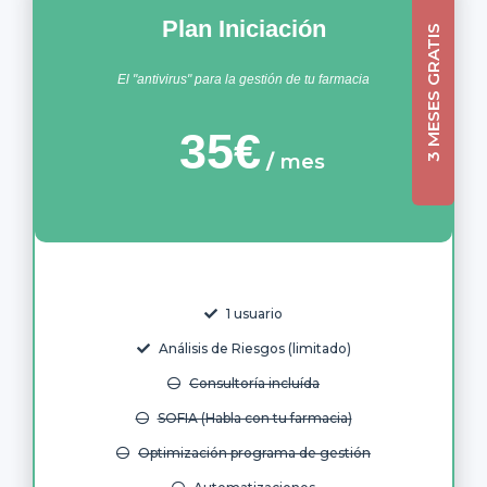
Plan Iniciación
3 MESES GRATIS
El "antivirus" para la gestión de tu farmacia
35€
/
mes
1 usuario
Análisis de Riesgos (limitado)
Consultoría incluída
SOFIA (Habla con tu farmacia)
Optimización programa de gestión