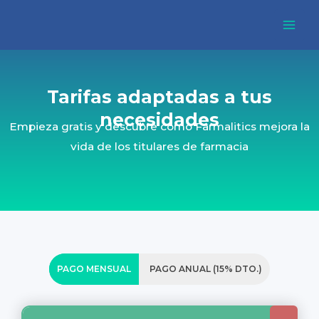
Ir
Mai
al
Men
contenido
Tarifas adaptadas a tus
necesidades
Empieza gratis y descubre cómo Farmalitics mejora la
vida de los titulares de farmacia
PAGO MENSUAL
PAGO ANUAL (15% DTO.)