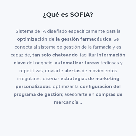
¿Qué es SOFIA?
Sistema de IA diseñado específicamente para la
optimización de la gestión farmacéutica
. Se
conecta al sistema de gestión de la farmacia y es
capaz de,
tan solo chateando
: f
acilitar
información
clave
del negocio
;
a
utomatizar tareas
tediosas y
repetitivas; enviarte
alertas
de movimientos
irregulares; diseñar
estrategias de marketing
personalizadas
;
o
ptimizar la
configuración
del
programa de gestión
;
a
sesorarte en
compras de
mercancía…