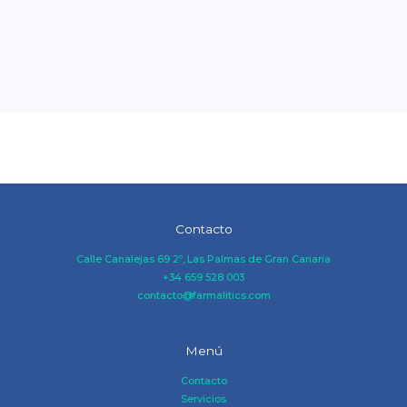
Contacto
Calle Canalejas 69 2º, Las Palmas de Gran Canaria
+34 659 528 003
contacto@farmalitics.com
Menú
Contacto
Servicios