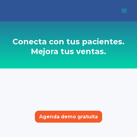
Ir
Mai
al
Men
contenido
Conecta con tus pacientes.
Mejora tus ventas.
Agenda demo gratuita