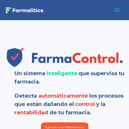
Ir
Mai
al
Men
contenido
Un sistema
inteligente
que supervisa tu
farmacia.
Detecta
automáticamente
los procesos
que están dañando el
control
y la
rentabilidad
de tu farmacia.
Agencia Una Videollamada