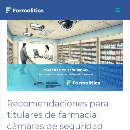
Ir
Paginación
Mai
al
de
Men
Recomendaciones
contenido
entradas
para
titulares
de
farmacia:
cámaras
de
seguridad
Recomendaciones para
titulares de farmacia:
cámaras de seguridad