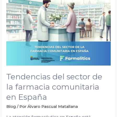
del
sector
de
la
farmacia
comunitaria
en
España
Tendencias del sector de
la farmacia comunitaria
en España
Blog
/ Por
Álvaro Pascual Matallana
La atención farmacéutica en España está